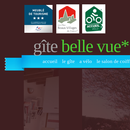
gîte
belle vue
accueil
le gîte
a vélo
le salon de coif