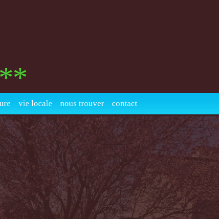
***
fure
vie locale
nous trouver
contact